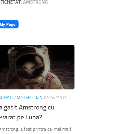
ETICHETAT:
AMSTRONG
PIRATII
/
MISTER
/
OZN
06/04/2019
a gasit Amstrong cu
varat pe Luna?
 Amstrong, a fost printre cei mai mari