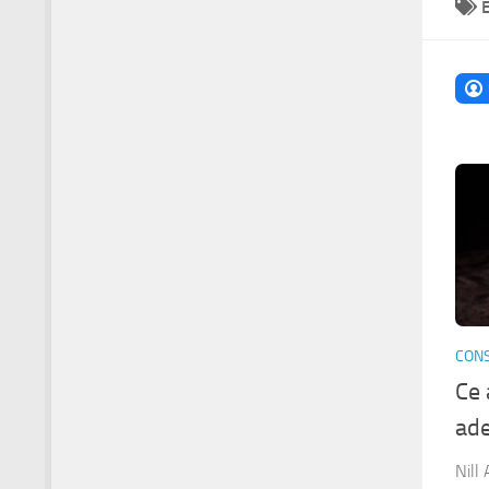
CONS
Ce 
ade
Nill