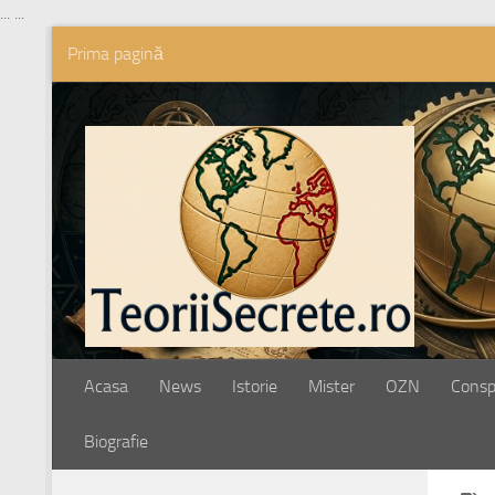
...
...
Prima pagină
Skip to content
Acasa
News
Istorie
Mister
OZN
Conspi
Biografie