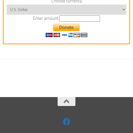
Choose currency
Enter amount