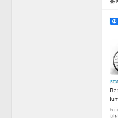
ISTO
Ben
lu
Prim
iulie