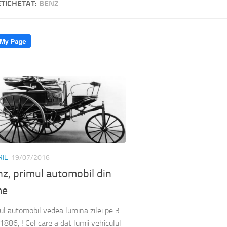
ETICHETAT:
BENZ
RIE
19/07/2016
z, primul automobil din
me
ul automobil vedea lumina zilei pe 3
 1886, ! Cel care a dat lumii vehiculul