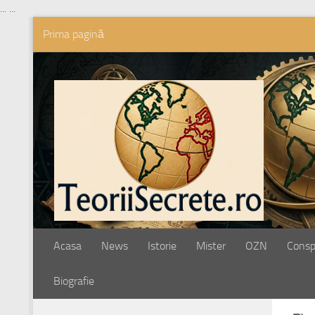
...
...
Prima pagină
Skip to content
Acasa
News
Istorie
Mister
OZN
Conspi
Biografie