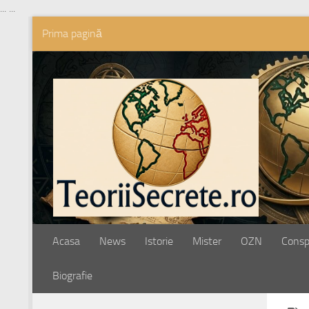
...
...
Prima pagină
Skip to content
Acasa
News
Istorie
Mister
OZN
Conspi
Biografie