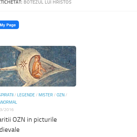
ETICHETAT:
BOTEZUL LUI HRISTOS
PIRATII
/
LEGENDE
/
MISTER
/
OZN
/
ANORMAL
3/2016
ritii OZN in picturile
dievale