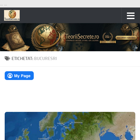
...
...
Skip to content
ETICHETAT:
BUCURESRI