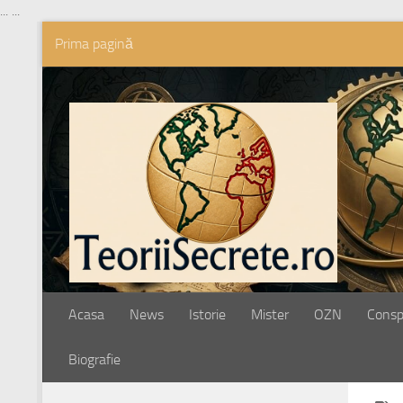
...
...
Prima pagină
Skip to content
Acasa
News
Istorie
Mister
OZN
Conspi
Biografie