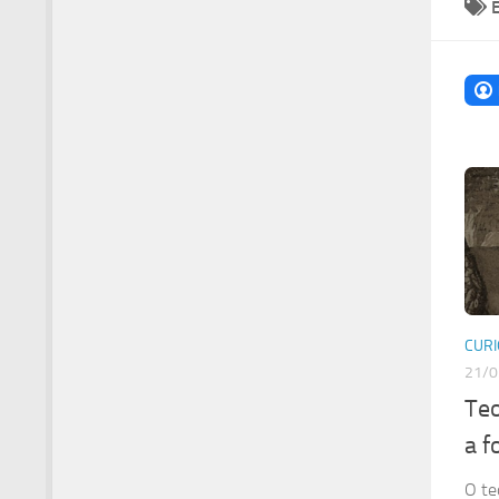
CURI
21/0
Teo
a f
O te