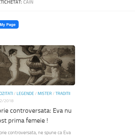
ETICHETAT:
CAIN
OZITATI
/
LEGENDE
/
MISTER
/
TRADITII
2/2018
rie controversata: Eva nu
ost prima femeie !
orie controversata, ne spune ca Eva