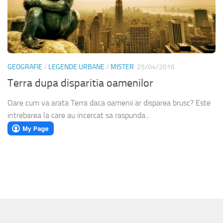
GEOGRAFIE
/
LEGENDE URBANE
/
MISTER
25/04/2016
Terra dupa disparitia oamenilor
Oare cum va arata Terra daca oamenii ar disparea brusc? Este
intrebarea la care au incercat sa raspunda...