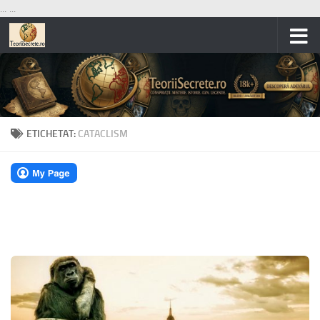
...
...
Skip to content
ETICHETAT:
CATACLISM