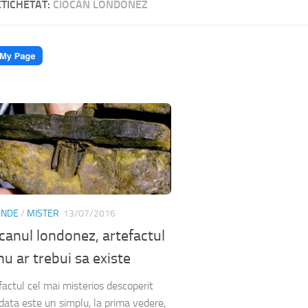
ETICHETAT:
CIOCAN LONDONEZ
ENDE
/
MISTER
13/07/2016
canul londonez, artefactul
nu ar trebui sa existe
factul cel mai misterios descoperit
data este un simplu, la prima vedere,