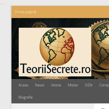
...
...
Prima pagină
Skip to content
Acasa
News
Istorie
Mister
OZN
Conspi
Biografie