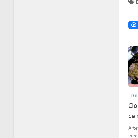
LEG
Cio
ce 
Arte
vreo