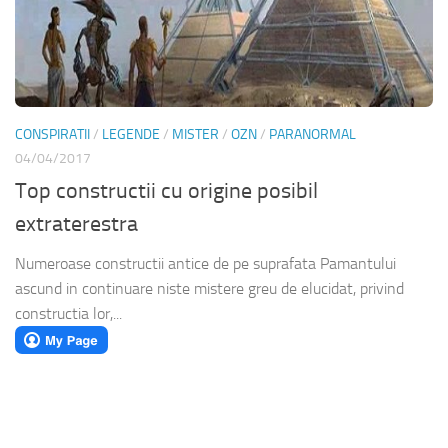
CONSPIRATII
/
LEGENDE
/
MISTER
/
OZN
/
PARANORMAL
04/04/2017
Top constructii cu origine posibil
extraterestra
Numeroase constructii antice de pe suprafata Pamantului
ascund in continuare niste mistere greu de elucidat, privind
constructia lor,...