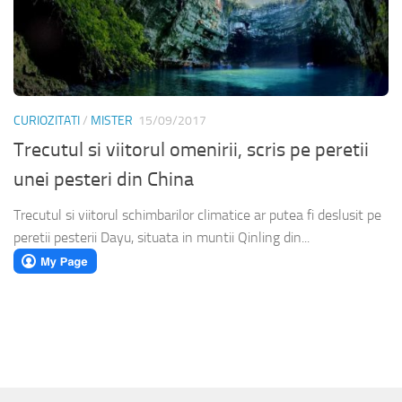
CURIOZITATI
/
MISTER
15/09/2017
Trecutul si viitorul omenirii, scris pe peretii
unei pesteri din China
Trecutul si viitorul schimbarilor climatice ar putea fi deslusit pe
peretii pesterii Dayu, situata in muntii Qinling din...