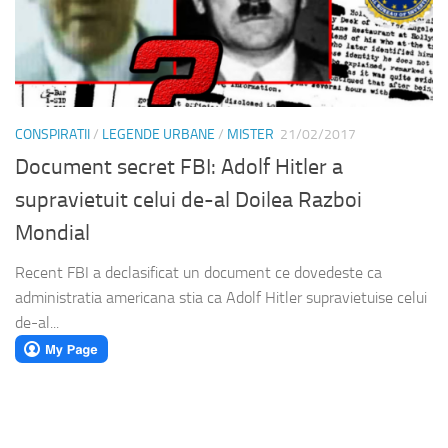
CONSPIRATII
/
LEGENDE URBANE
/
MISTER
21/02/2017
Document secret FBI: Adolf Hitler a
supravietuit celui de-al Doilea Razboi
Mondial
Recent FBI a declasificat un document ce dovedeste ca
administratia americana stia ca Adolf Hitler supravietuise celui
de-al...