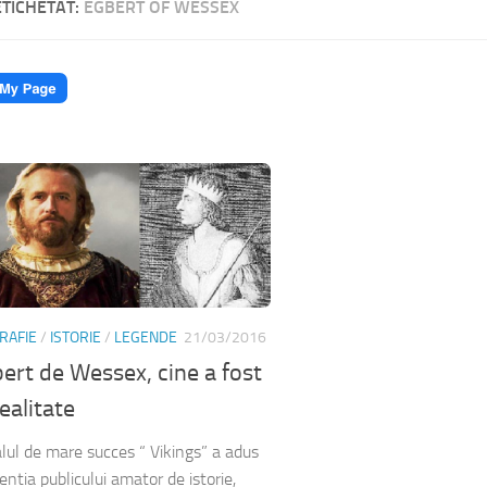
ETICHETAT:
EGBERT OF WESSEX
RAFIE
/
ISTORIE
/
LEGENDE
21/03/2016
ert de Wessex, cine a fost
realitate
alul de mare succes “ Vikings” a adus
entia publicului amator de istorie,