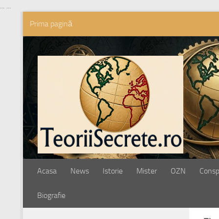
...
...
Prima pagină
Skip to content
Acasa
News
Istorie
Mister
OZN
Conspi
Biografie