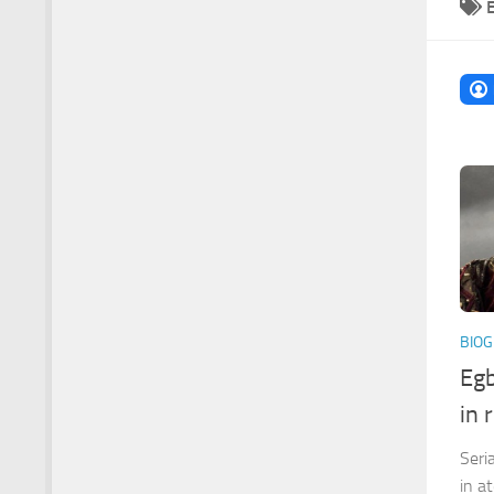
BIOG
Egb
in 
Seri
in at