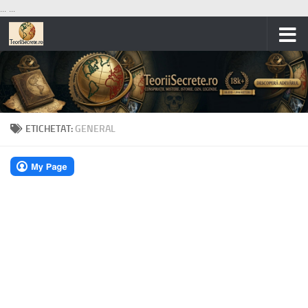
...
...
Skip to content
ETICHETAT:
GENERAL