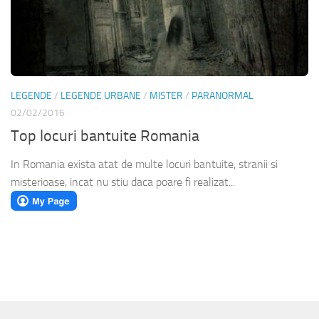
LEGENDE
/
LEGENDE URBANE
/
MISTER
/
PARANORMAL
02/02/2016
Top locuri bantuite Romania
In Romania exista atat de multe locuri bantuite, stranii si
misterioase, incat nu stiu daca poare fi realizat...