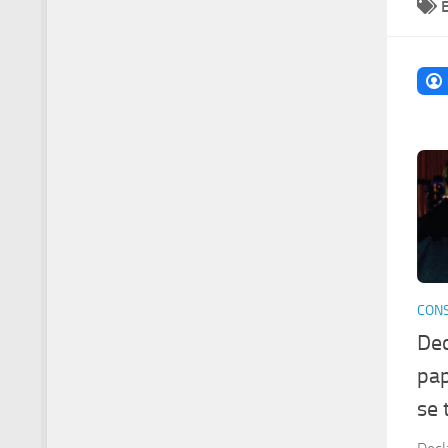
CONS
Dec
pap
se 