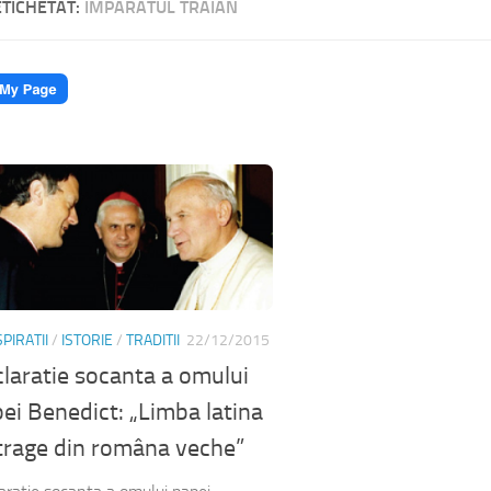
ETICHETAT:
IMPARATUL TRAIAN
PIRATII
/
ISTORIE
/
TRADITII
22/12/2015
laratie socanta a omului
ei Benedict: „Limba latina
trage din româna veche”