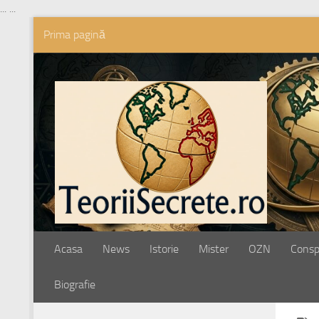
...
...
Prima pagină
Skip to content
Acasa
News
Istorie
Mister
OZN
Conspi
Biografie