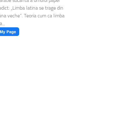
aratie socanta a omului papei
dict: „Limba latina se trage din
na veche”. Teoria cum ca limba
a...