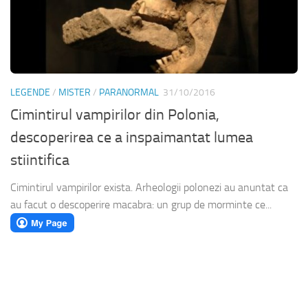
LEGENDE
/
MISTER
/
PARANORMAL
31/10/2016
Cimintirul vampirilor din Polonia,
descoperirea ce a inspaimantat lumea
stiintifica
Cimintirul vampirilor exista. Arheologii polonezi au anuntat ca
au facut o descoperire macabra: un grup de morminte ce...