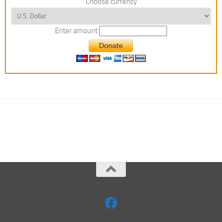
Choose currency
Enter amount