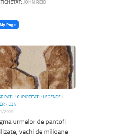
ETICHETAT:
JOHN REID
PIRATII
/
CURIOZITATI
/
LEGENDE
/
TER
/
OZN
1/2016
gma urmelor de pantofi
ilizate, vechi de milioane