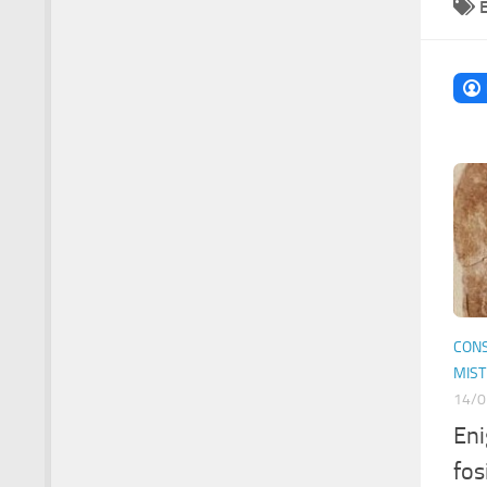
CONS
MIS
14/0
Eni
fos