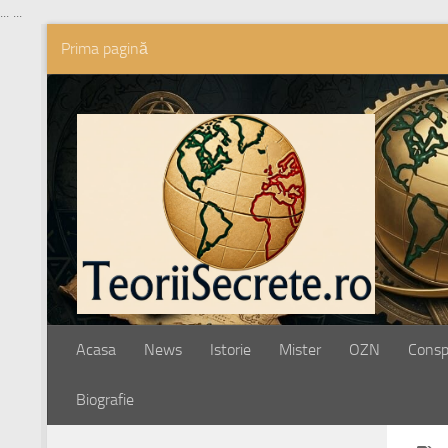
...
...
Prima pagină
Skip to content
Acasa
News
Istorie
Mister
OZN
Conspi
Biografie