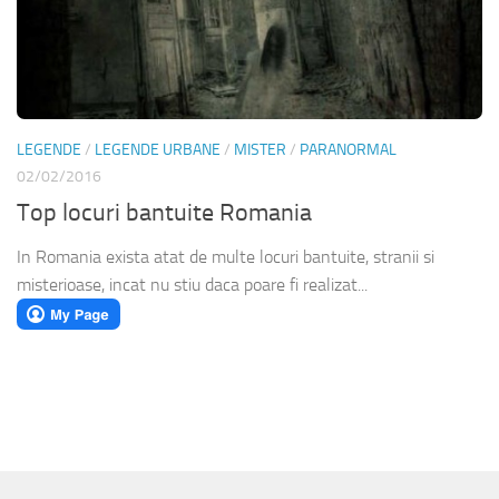
LEGENDE
/
LEGENDE URBANE
/
MISTER
/
PARANORMAL
02/02/2016
Top locuri bantuite Romania
In Romania exista atat de multe locuri bantuite, stranii si
misterioase, incat nu stiu daca poare fi realizat...