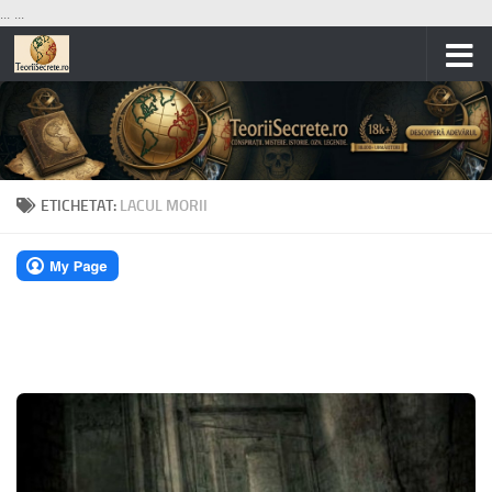
...
...
Skip to content
ETICHETAT:
LACUL MORII