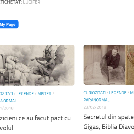
ETICHETAT:
LUCIFER
CURIOZITATI
/
LEGENDE
/
M
OZITATI
/
LEGENDE
/
MISTER
/
PARANORMAL
ANORMAL
23/02/2018
1/2018
Secretul din spat
icieni ce au facut pact cu
Gigas, Biblia Diavo
volul