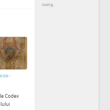
loading...
ISTER
/
ele Codex
lului