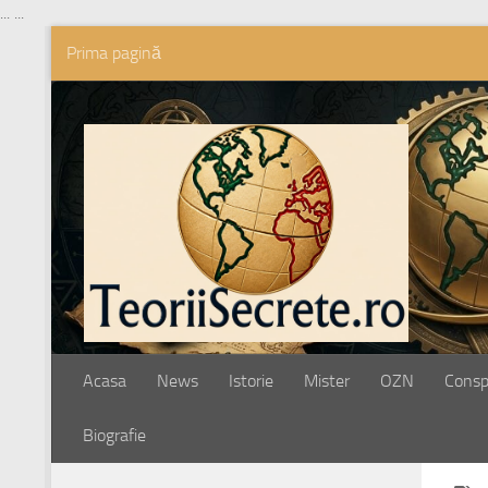
...
...
Prima pagină
Skip to content
Acasa
News
Istorie
Mister
OZN
Conspi
Biografie