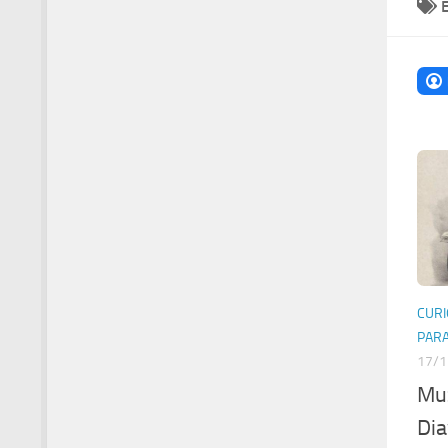
CURI
PAR
17/1
Muz
Dia