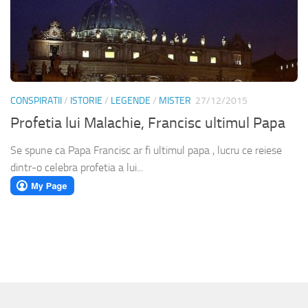
CONSPIRATII
/
ISTORIE
/
LEGENDE
/
MISTER
27/12/2015
Profetia lui Malachie, Francisc ultimul Papa
Se spune ca Papa Francisc ar fi ultimul papa , lucru ce reiese
dintr-o celebra profetia a lui...