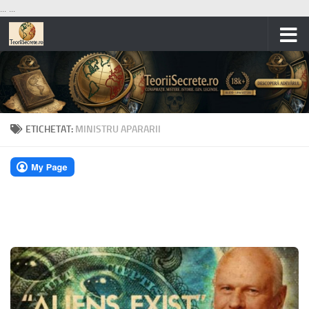
...
...
Skip to content
ETICHETAT:
MINISTRU APARARII