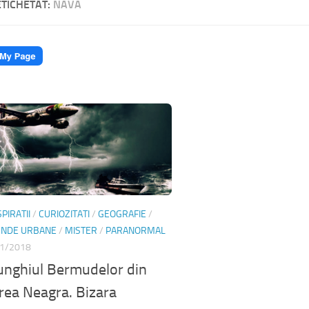
ETICHETAT:
NAVA
PIRATII
/
CURIOZITATI
/
GEOGRAFIE
/
ENDE URBANE
/
MISTER
/
PARANORMAL
1/2018
unghiul Bermudelor din
ea Neagra. Bizara