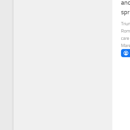
ano
spr
Triu
Roma
care
Mare