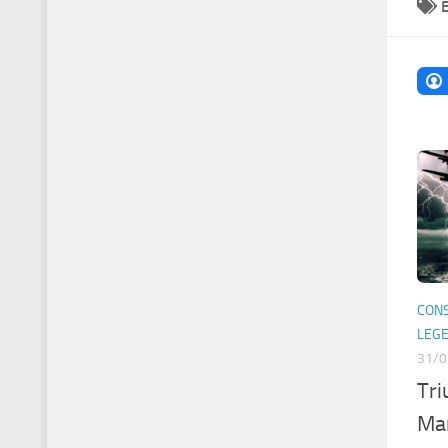
CONS
LEG
31/0
Tri
Mar