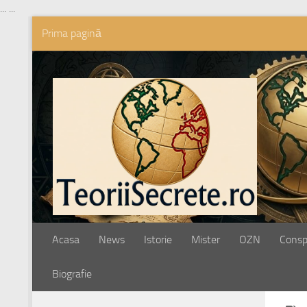
...
...
Prima pagină
Skip to content
Acasa
News
Istorie
Mister
OZN
Conspi
Biografie