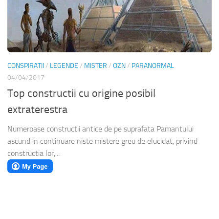
CONSPIRATII
/
LEGENDE
/
MISTER
/
OZN
/
PARANORMAL
04/04/2017
Top constructii cu origine posibil
extraterestra
Numeroase constructii antice de pe suprafata Pamantului
ascund in continuare niste mistere greu de elucidat, privind
constructia lor,...