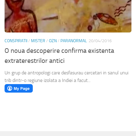
CONSPIRATII
/
MISTER
/
OZN
/
PARANORMAL
20/04/2016
O noua descoperire confirma existenta
extraterestrilor antici
Un grup de antropologi care desfasurau cercetari in sanul unui
trib dintr-o regiune izolata a Indiei a facut...