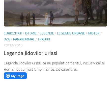
CURIOZITATI
/
ISTORIE
/
LEGENDE
/
LEGENDE URBANE
/
MISTER
/
OZN
/
PARANORMAL
/
TRADITII
20/12/2015
Legenda Jidovilor uriasi
Legenda jidovilor uriasi, ce au populat pamantul, inclusiv cel al
Romaniei, cu mult timp inainte. De curand, a...