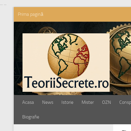
...
...
Prima pagină
Skip to content
Acasa
News
Istorie
Mister
OZN
Conspi
Biografie