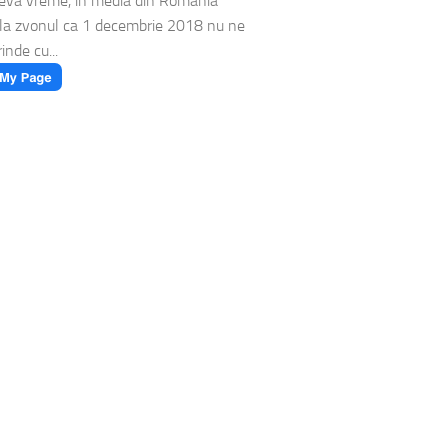
eva vreme, in media din Romania
ula zvonul ca 1 decembrie 2018 nu ne
inde cu...