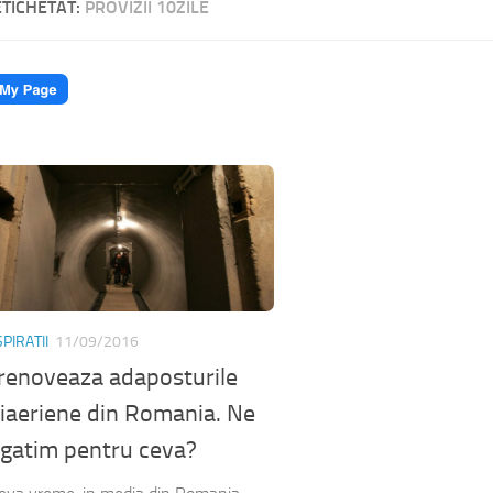
ETICHETAT:
PROVIZII 10ZILE
PIRATII
11/09/2016
renoveaza adaposturile
iaeriene din Romania. Ne
gatim pentru ceva?