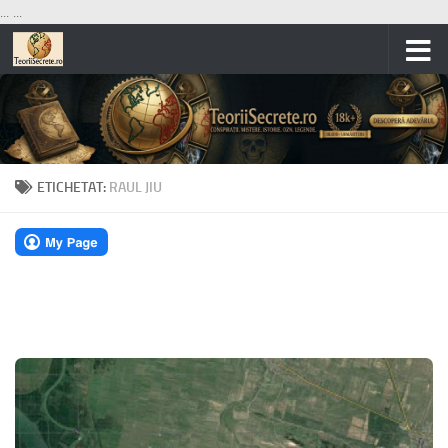
...
...
Skip to content
ETICHETAT:
RAUL JIU