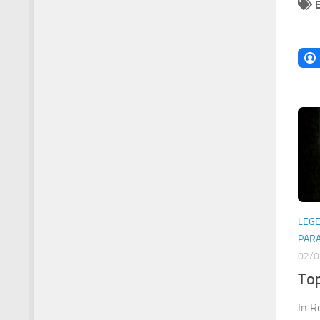
LEG
PAR
02/0
Top
In R