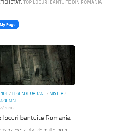
ETICHETAT:
TOP LOCURI BANTUITE DIN ROMANIA
ENDE
/
LEGENDE URBANE
/
MISTER
/
ANORMAL
2/2016
 locuri bantuite Romania
omania exista atat de multe locuri