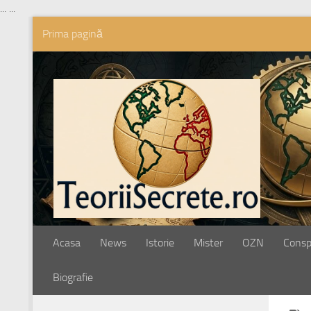
...
...
Prima pagină
Skip to content
Acasa
News
Istorie
Mister
OZN
Conspi
Biografie