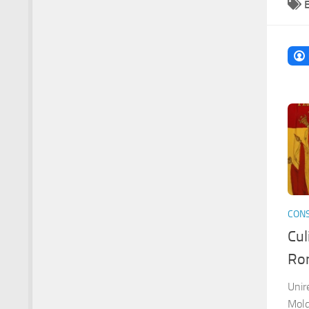
CONS
Cul
Ro
Unir
Mold