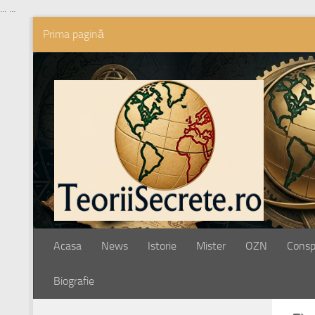
...
...
Prima pagină
Skip to content
Acasa
News
Istorie
Mister
OZN
Conspi
Biografie