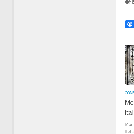
CONS
Mor
Ital
Morm
Itali