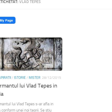
ETICHETAT:
VLAD TEPES
PIRATII
/
ISTORIE
/
MISTER
28/12/2015
mantul lui Vlad Tepes in
ia
antul lui Vlad Tepes s-ar afla in
a conform unei noi teorii. Se stiu