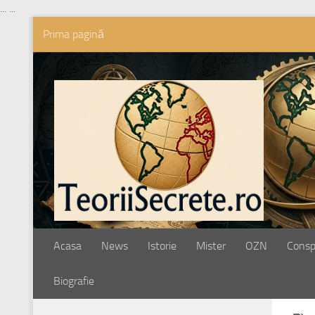
...
...
Prima pagină
Skip to content
Acasa
News
Istorie
Mister
OZN
Conspi
Biografie