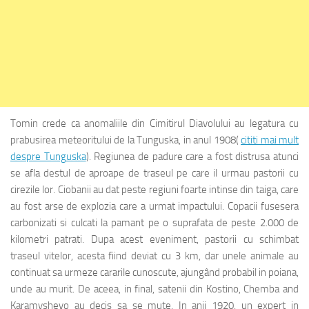
Tomin crede ca anomaliile din Cimitirul Diavolului au legatura cu
prabusirea meteoritului de la Tunguska, in anul 1908(
cititi mai mult
despre Tunguska
). Regiunea de padure care a fost distrusa atunci
se afla destul de aproape de traseul pe care il urmau pastorii cu
cirezile lor. Ciobanii au dat peste regiuni foarte intinse din taiga, care
au fost arse de explozia care a urmat impactului. Copacii fusesera
carbonizati si culcati la pamant pe o suprafata de peste 2.000 de
kilometri patrati. Dupa acest eveniment, pastorii cu schimbat
traseul vitelor, acesta fiind deviat cu 3 km, dar unele animale au
continuat sa urmeze cararile cunoscute, ajungând probabil in poiana,
unde au murit. De aceea, in final, satenii din Kostino, Chemba and
Karamyshevo au decis sa se mute. In anii 1920, un expert in