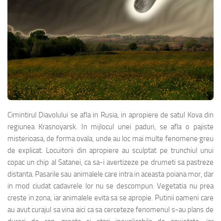
Cimintirul Diavolului se afla in Rusia, in apropiere de satul Kova din
regiunea Krasnoyarsk. In mijlocul unei paduri, se afla o pajiste
misterioasa, de forma ovala, unde au loc mai multe fenomene greu
de explicat. Locuitorii din apropiere au sculptat pe trunchiul unui
copac un chip al Satanei, ca sa-i avertizeze pe drumeti sa pastreze
distanta. Pasarile sau animalele care intra in aceasta poiana mor, dar
in mod ciudat cadavrele lor nu se descompun. Vegetatia nu prea
creste in zona, iar animalele evita sa se apropie. Putinii oameni care
au avut curajul sa vina aici ca sa cerceteze fenomenul s-au plans de