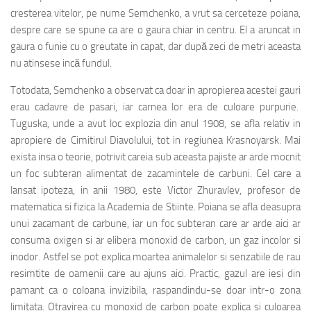
cresterea vitelor, pe nume Semchenko, a vrut sa cerceteze poiana,
despre care se spune ca are o gaura chiar in centru. El a aruncat in
gaura o funie cu o greutate in capat, dar după zeci de metri aceasta
nu atinsese incă fundul.
Totodata, Semchenko a observat ca doar in apropierea acestei gauri
erau cadavre de pasari, iar carnea lor era de culoare purpurie.
Tuguska, unde a avut loc explozia din anul 1908, se afla relativ in
apropiere de Cimitirul Diavolului, tot in regiunea Krasnoyarsk. Mai
exista insa o teorie, potrivit careia sub aceasta pajiste ar arde mocnit
un foc subteran alimentat de zacamintele de carbuni. Cel care a
lansat ipoteza, in anii 1980, este Victor Zhuravlev, profesor de
matematica si fizica la Academia de Stiinte. Poiana se afla deasupra
unui zacamant de carbune, iar un foc subteran care ar arde aici ar
consuma oxigen si ar elibera monoxid de carbon, un gaz incolor si
inodor. Astfel se pot explica moartea animalelor si senzatiile de rau
resimtite de oamenii care au ajuns aici. Practic, gazul are iesi din
pamant ca o coloana invizibila, raspandindu-se doar intr-o zona
limitata. Otravirea cu monoxid de carbon poate explica si culoarea