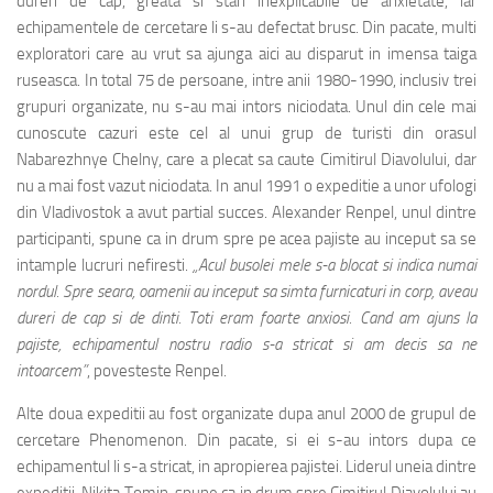
dureri de cap, greata si stari inexplicabile de anxietate, iar
echipamentele de cercetare li s-au defectat brusc. Din pacate, multi
exploratori care au vrut sa ajunga aici au disparut in imensa taiga
ruseasca. In total 75 de persoane, intre anii 1980-1990, inclusiv trei
grupuri organizate, nu s-au mai intors niciodata. Unul din cele mai
cunoscute cazuri este cel al unui grup de turisti din orasul
Nabarezhnye Chelny, care a plecat sa caute Cimitirul Diavolului, dar
nu a mai fost vazut niciodata. In anul 1991 o expeditie a unor ufologi
din Vladivostok a avut partial succes. Alexander Renpel, unul dintre
participanti, spune ca in drum spre pe acea pajiste au inceput sa se
intample lucruri nefiresti.
„Acul busolei mele s-a blocat si indica numai
nordul. Spre seara, oamenii au inceput sa simta furnicaturi in corp, aveau
dureri de cap si de dinti. Toti eram foarte anxiosi. Cand am ajuns la
pajiste, echipamentul nostru radio s-a stricat si am decis sa ne
intoarcem”
, povesteste Renpel.
Alte doua expeditii au fost organizate dupa anul 2000 de grupul de
cercetare Phenomenon. Din pacate, si ei s-au intors dupa ce
echipamentul li s-a stricat, in apropierea pajistei. Liderul uneia dintre
expeditii, Nikita Tomin, spune ca in drum spre Cimitirul Diavolului au