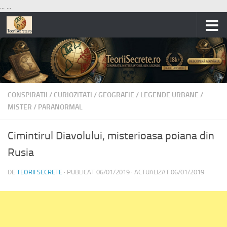
...
...
Skip to content
CONSPIRATII
/
CURIOZITATI
/
GEOGRAFIE
/
LEGENDE URBANE
/
MISTER
/
PARANORMAL
Cimintirul Diavolului, misterioasa poiana din
Rusia
DE
TEORII SECRETE
· PUBLICAT
06/01/2019
· ACTUALIZAT
06/01/2019