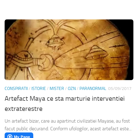
CONSPIRATII
/
ISTORIE
/
MISTER
/
OZN
/
PARANORMAL
05/09/2017
Artefact Maya ce sta marturie interventiei
extraterestre
Un artefact bizar, care au apartinut civilizatiei Mayase, au fost
facut public decurand. Conform ufologilor, acest artefact este...