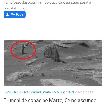
numeroase descoperiri arheologice care au atras atentia
cercetatorilor,...
CONSPIRATII
/
FOTOGRAFIE RARA
/
MISTER
/
OZN
09/05/2017
Trunchi de copac pe Marte, Ce ne ascunde