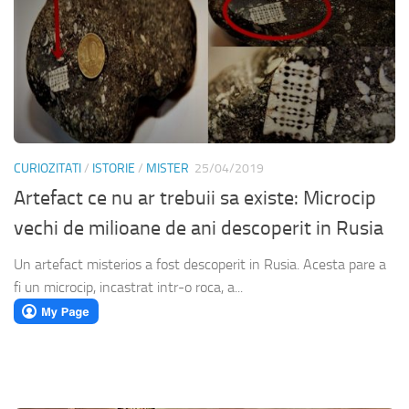
CURIOZITATI
/
ISTORIE
/
MISTER
25/04/2019
Artefact ce nu ar trebuii sa existe: Microcip
vechi de milioane de ani descoperit in Rusia
Un artefact misterios a fost descoperit in Rusia. Acesta pare a
fi un microcip, incastrat intr-o roca, a...