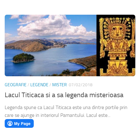
GEOGRAFIE
/
LEGENDE
/
MISTER
07/02/2018
Lacul Titicaca si a sa legenda misterioasa
Legenda spune ca Lacul Titicaca este una dintre portile prin
care se ajunge in interiorul Pamantului. Lacul este...