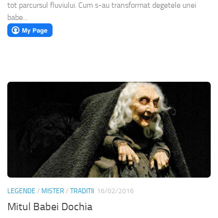
tot parcursul fluviului. Cum s-au transformat degetele unei
babe...
LEGENDE
/
MISTER
/
TRADITII
16/02/2016
Mitul Babei Dochia