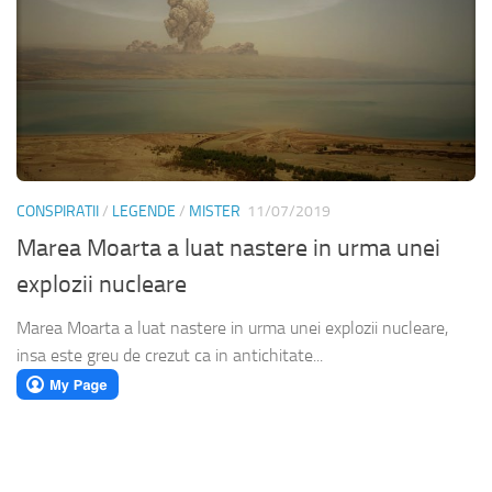
CONSPIRATII
/
LEGENDE
/
MISTER
11/07/2019
Marea Moarta a luat nastere in urma unei
explozii nucleare
Marea Moarta a luat nastere in urma unei explozii nucleare,
insa este greu de crezut ca in antichitate...