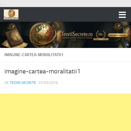
...
...
Skip to content
IMAGINE-CARTEA-MORALITATII1
imagine-cartea-moralitatii1
DE
TEORII SECRETE
·
07/03/2016