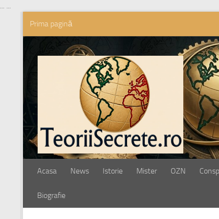
...
...
Prima pagină
Skip to content
Acasa
News
Istorie
Mister
OZN
Conspi
Biografie