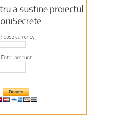
ru a sustine proiectul
oriiSecrete
Choose currency
Enter amount