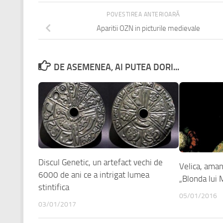
POVESTIREA ANTERIOARĂ
Aparitii OZN in picturile medievale
DE ASEMENEA, AI PUTEA DORI...
Discul Genetic, un artefact vechi de
Velica, aman
6000 de ani ce a intrigat lumea
„Blonda lui 
stintifica
05/01/2016
03/01/2017