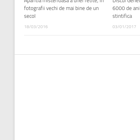
Aparitia misterioasa a unei fetite, in
Discul Genet
fotografii vechi de mai bine de un
6000 de ani 
secol
stintifica
18/03/2016
03/01/2017