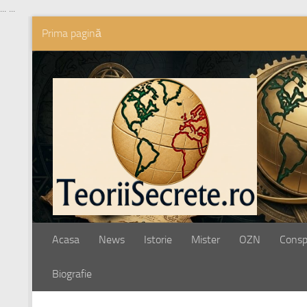
...
...
Prima pagină
Skip to content
Acasa
News
Istorie
Mister
OZN
Conspi
Biografie