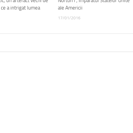
ic, un artefact vechi de
Norton I , Imparatul Statelor Unite
ce a intrigat lumea
ale Americii
17/01/2016