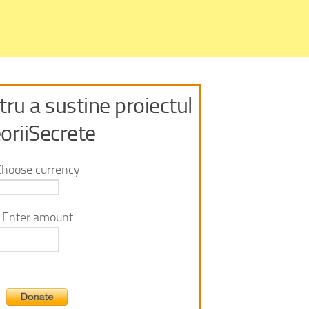
ru a sustine proiectul
oriiSecrete
Choose currency
Enter amount