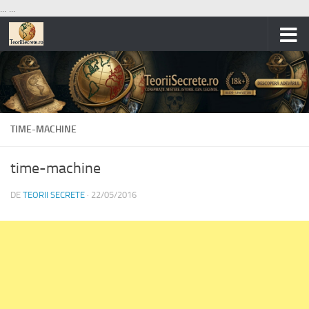
...
...
Skip to content
TIME-MACHINE
time-machine
DE
TEORII SECRETE
·
22/05/2016