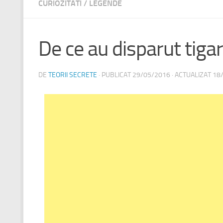
CURIOZITATI
/
LEGENDE
De ce au disparut tigar
DE
TEORII SECRETE
· PUBLICAT
29/05/2016
· ACTUALIZAT
18