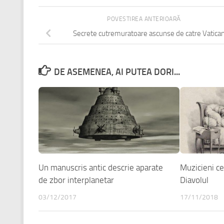
POVESTIREA ANTERIOARĂ
Secrete cutremuratoare ascunse de catre Vatica
DE ASEMENEA, AI PUTEA DORI...
Un manuscris antic descrie aparate
Muzicieni ce
de zbor interplanetar
Diavolul
03/12/2017
17/11/2018