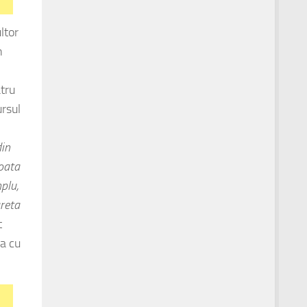
ltor
n
tru
ursul
din
toata
plu,
areta
t
ma cu