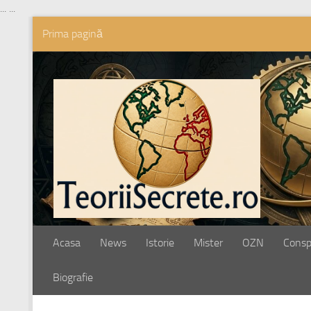
...
...
Prima pagină
Skip to content
Acasa
News
Istorie
Mister
OZN
Conspi
Biografie