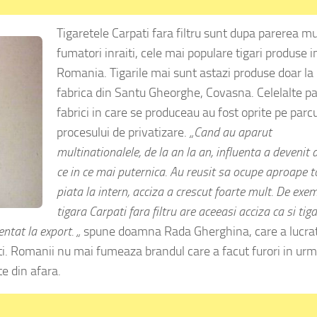
Tigaretele Carpati fara filtru sunt dupa parerea mu
fumatori inraiti, cele mai populare tigari produse i
Romania. Tigarile mai sunt astazi produse doar la
fabrica din Santu Gheorghe, Covasna. Celelalte pa
fabrici in care se produceau au fost oprite pe parc
procesului de privatizare.
„Cand au aparut
multinationalele, de la an la an, influenta a devenit 
ce in ce mai puternica. Au reusit sa ocupe aproape 
piata la intern, acciza a crescut foarte mult. De exem
tigara Carpati fara filtru are aceeasi acciza ca si tig
ntat la export. „
spune doamna Rada Gherghina, care a lucra
ti. Romanii nu mai fumeaza brandul care a facut furori in ur
te din afara.