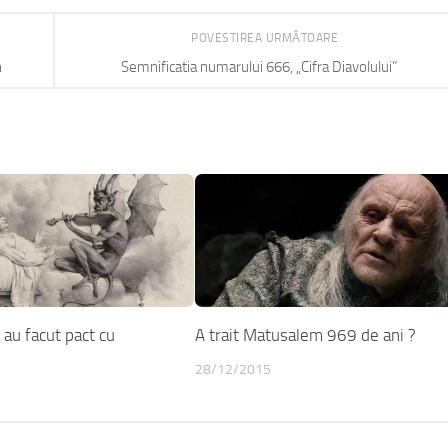
POVESTIREA URMĂTOARE
n
Semnificatia numarului 666, „Cifra Diavolului”
 au facut pact cu
A trait Matusalem 969 de ani ?
28/12/2015