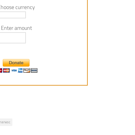
Choose currency
Enter amount
omanesc