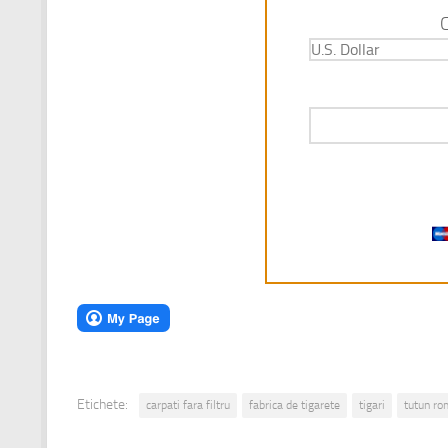
Etichete:
carpati fara filtru
fabrica de tigarete
tigari
tutun r