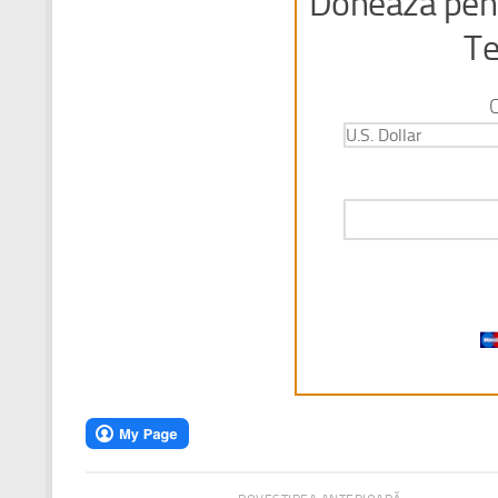
Doneaza pent
Te