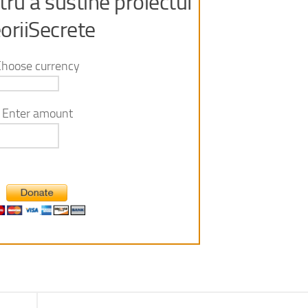
ru a sustine proiectul
oriiSecrete
Choose currency
Enter amount