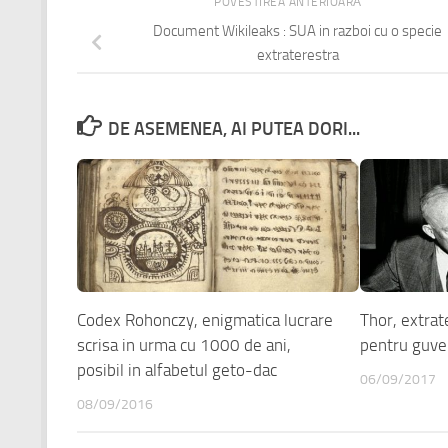
POVESTIREA ANTERIOARĂ
Document Wikileaks : SUA in razboi cu o specie
extraterestra
DE ASEMENEA, AI PUTEA DORI...
Codex Rohonczy, enigmatica lucrare
Thor, extrat
scrisa in urma cu 1000 de ani,
pentru guve
posibil in alfabetul geto-dac
06/09/2017
08/09/2016