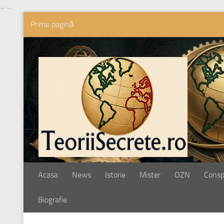
...
...
Prima pagină
Skip to content
Acasa
News
Istorie
Mister
OZN
Conspi
Biografie