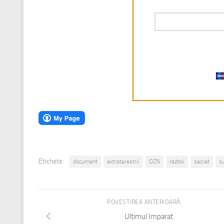
Etichete:
document
extraterestrii
OZN
razboi
secret
s
POVESTIREA ANTERIOARĂ
Ultimul Imparat