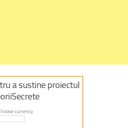
ru a sustine proiectul
oriiSecrete
Choose currency