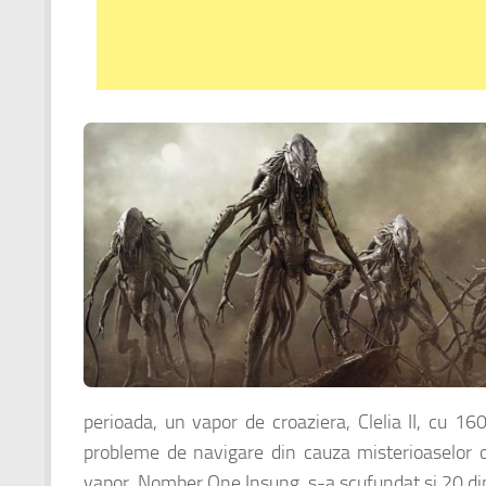
perioada, un vapor de croaziera, Clelia II, cu 16
probleme de navigare din cauza misterioaselor ob
vapor, Nomber One Insung, s-a scufundat si 20 din