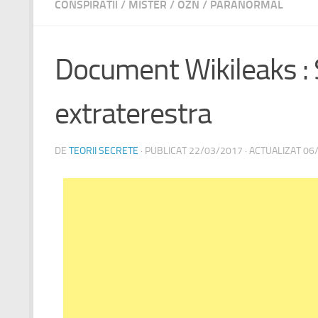
CONSPIRATII
/
MISTER
/
OZN
/
PARANORMAL
Document Wikileaks : S
extraterestra
DE
TEORII SECRETE
· PUBLICAT
22/03/2017
· ACTUALIZAT
06