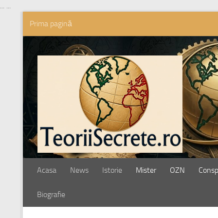
...
...
Prima pagină
Skip to content
Acasa
News
Istorie
Mister
OZN
Conspi
Biografie