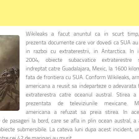
Wikileaks a facut anuntul ca in scurt timp
prezenta documente care vor dovedi ca SUA au 
in razboi cu extraterestrii, in Antarctica. In 
2004, obiecte subacvatice extraterestre 
indreptat catre Guadalajara, Mexic, la 1600 kilo
fata de frontiera cu SUA. Conform Wikileaks, ar
americana a reusit sa indeparteze o adevarata f
extraterestra catre oceanul austral. Stirea a 
prezentata de televiziunile mexicane. M
americana a refuzat sa preia stirea. In ace
0 de pasageri la bord, care se afla in plin ocean austral, a
iecte submersibile. La cateva luni dupa acest incident, u
tre cei 42 de marinari au murit.