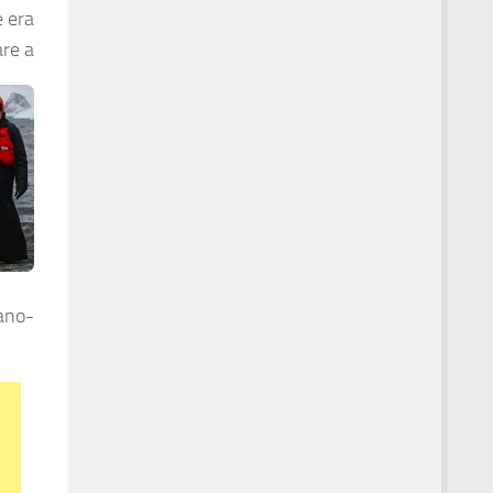
e era
are a
mano-