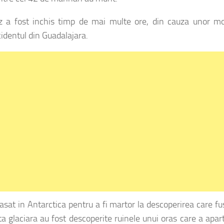
z a fost inchis timp de mai multe ore, din cauza unor mo
cidentul din Guadalajara.
sat in Antarctica pentru a fi martor la descoperirea care f
a glaciara au fost descoperite ruinele unui oras care a apar