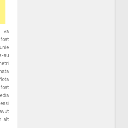
, va
fost
iunie
s-au
metri
mata
lota
fost
edia
easi
 avut
n alt