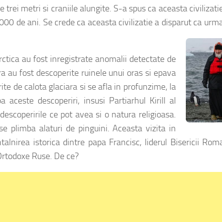
e trei metri si craniile alungite. S-a spus ca aceasta civilizati
00 de ani. Se crede ca aceasta civilizatie a disparut ca urm
rctica au fost inregistrate anomalii detectate de
ara au fost descoperite ruinele unui oras si epava
te de calota glaciara si se afla in profunzime, la
a aceste descoperiri, insusi Partiarhul Kirill al
 descoperirile ce pot avea si o natura religioasa.
 se plimba alaturi de pinguini. Aceasta vizita in
alnirea istorica dintre papa Francisc, liderul Bisericii Ro
ii Ortodoxe Ruse. De ce?