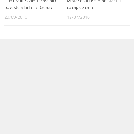
Dublura lui Stalin. Incredibila
Misteriosul Hristofor, Sfantul
poveste a lui Felix Dadaev
cu cap de caine
29/09/2016
12/07/2016