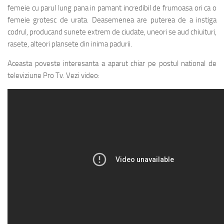
femeie cu parul lung pana in pamant incredibil de frumoasa ori ca o
femeie grotesc de urata. Deasemenea are puterea de a instiga
codrul, producand sunete extrem de ciudate, uneori se aud chiuituri,
rasete, alteori plansete din inima padurii.
Aceasta poveste interesanta a aparut chiar pe postul national de
televiziune Pro Tv. Vezi video: