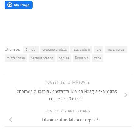
Etichete:
3 metri
creatura ciudata
fata padurii
iele
maramures
misterioasa
nepamanteana
padure
Romania
zana
POVESTIREA URMĂTOARE
Fenomen ciudat la Constanta. Marea Neagra s-a retras
cu peste 20 metri
POVESTIREA ANTERIOARĂ
Titanic scufundat de o torpila ?!