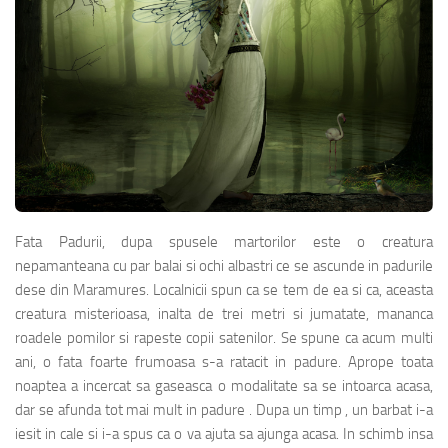
Fata Padurii, dupa spusele martorilor este o creatura
nepamanteana cu par balai si ochi albastri ce se ascunde in padurile
dese din Maramures. Localnicii spun ca se tem de ea si ca, aceasta
creatura misterioasa, inalta de trei metri si jumatate, mananca
roadele pomilor si rapeste copii satenilor. Se spune ca acum multi
ani, o fata foarte frumoasa s-a ratacit in padure. Aprope toata
noaptea a incercat sa gaseasca o modalitate sa se intoarca acasa,
dar se afunda tot mai mult in padure . Dupa un timp , un barbat i-a
iesit in cale si i-a spus ca o va ajuta sa ajunga acasa. In schimb insa