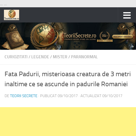
...
...
Skip to content
CURIOZITATI
/
LEGENDE
/
MISTER
/
PARANORMAL
Fata Padurii, misterioasa creatura de 3 metri
inaltime ce se ascunde in padurile Romaniei
DE
TEORII SECRETE
· PUBLICAT
09/10/2017
· ACTUALIZAT
09/10/2017