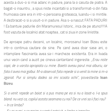
acesta a dus-o si mai adanc in padure, pana la o casuta de piatra. A
bagat-o inauntru , a spus niste incantatii si a transformat-o din fata
frumoasa care era in intr-o persoana groteasca, luandu-i si mintile.
A dezbracat-o si a usuit-o in padure. Asa s-a nascut FATA PADURII
! Ea bantuie padurile din Maramuresul Istoric , inca de pe atunci!!!!A
fost vazuta de localnici atat noaptea , cat si ziua in zone linistite.
De aproape patru decenii, un localnic, morosanul Ioan Bizeu este
intr-o continua cautare de sine. Pe cand avea doar sase ani, o
intamplare fascinanta avea sa-i marcheze existenta. Era in livada
unui vecin cand a auzit pe cineva cantantand ingereste.
„Erau niste
copii, de o varsta apropiata cu mine. Baietii aveau parul mai alburiu, iar
fata il avea mai galbui. M-a observat fata repede si a venit la mine si m-a
zgariat. Pur si simplu dadea sa imi scoata ochii”
, povesteste
Ioan
Bizeu
.
Si a venit repede un baiat si a pus mana pe ea si nu a lasat-o. I-a spus
bland: nu vezi ca, copilul acesta seamana cu noi? De ce vrei sa ii faci rau?
– In ce limba?