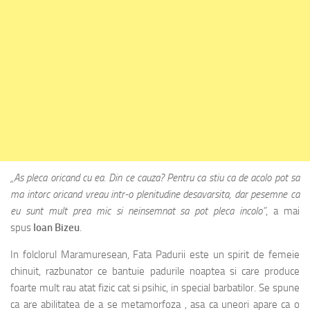
„As pleca oricand cu ea. Din ce cauza? Pentru ca stiu ca de acolo pot sa
ma intorc oricand vreau intr-o plenitudine desavarsita, dar pesemne ca
eu sunt mult prea mic si neinsemnat sa pot pleca incolo”
, a mai
spus
Ioan Bizeu
.
In folclorul Maramuresean, Fata Padurii este un spirit de femeie
chinuit, razbunator ce bantuie padurile noaptea si care produce
foarte mult rau atat fizic cat si psihic, in special barbatilor. Se spune
ca are abilitatea de a se metamorfoza , asa ca uneori apare ca o