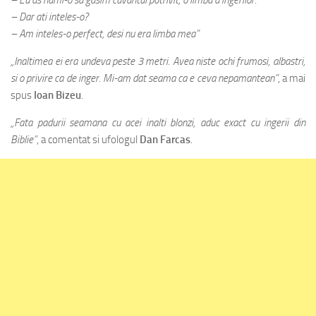
– Eu as numi-o sa gasim cuvantul potrivit, o limba a ingerilor.
– Dar ati inteles-o?
– Am inteles-o perfect, desi nu era limba mea”
„Inaltimea ei era undeva peste 3 metri. Avea niste ochi frumosi, albastri,
si o privire ca de inger. Mi-am dat seama ca e ceva nepamantean”
, a mai
spus
Ioan Bizeu
.
„Fata padurii seamana cu acei inalti blonzi, aduc exact cu ingerii din
Biblie”
, a comentat si ufologul
Dan Farcas
.