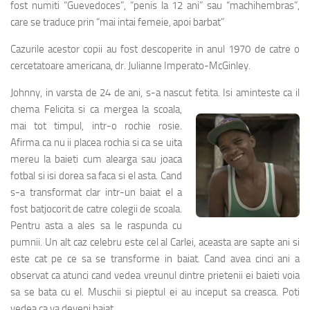
fost numiti “Guevedoces”, “penis la 12 ani” sau “machihembras”,
care se traduce prin “mai intai femeie, apoi barbat”
Cazurile acestor copii au fost descoperite in anul 1970 de catre o
cercetatoare americana, dr. Julianne Imperato-McGinley.
Johnny, in varsta de 24 de ani, s-a nascut fetita. Isi aminteste ca il
chema
Felicita si ca mergea la scoala,
mai tot timpul, intr-o rochie rosie.
Afirma ca nu ii placea rochia si ca se uita
mereu la baieti cum alearga sau joaca
fotbal si isi dorea sa faca si el asta. Cand
s-a transformat clar intr-un baiat el a
fost batjocorit de catre colegii de scoala.
Pentru asta a ales sa le raspunda cu
pumnii. Un alt caz celebru este cel al Carlei, aceasta are sapte ani si
este cat pe ce sa se transforme in baiat. Cand avea cinci ani a
observat ca atunci cand vedea vreunul dintre prietenii ei baieti voia
sa se bata cu el. Muschii si pieptul ei au inceput sa creasca. Poti
vedea ca va deveni baiat.