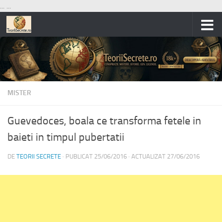
...
...
Skip to content
MISTER
Guevedoces, boala ce transforma fetele in
baieti in timpul pubertatii
DE
TEORII SECRETE
· PUBLICAT
25/06/2016
· ACTUALIZAT
27/06/2016