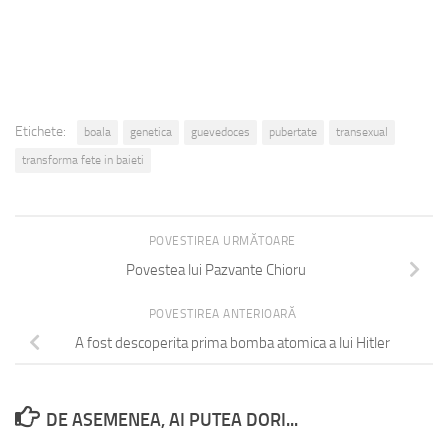
Etichete:
boala
genetica
guevedoces
pubertate
transexual
transforma fete in baieti
POVESTIREA URMĂTOARE
Povestea lui Pazvante Chioru
POVESTIREA ANTERIOARĂ
A fost descoperita prima bomba atomica a lui Hitler
DE ASEMENEA, AI PUTEA DORI...