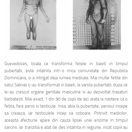
Guevedoces, boala ce transforma fetele in baieti in timpul
pubertatii, este intalnita intr-o mica comunitate din Republica
Dominicana, si a intrigat deja lumea medicala. Mai multe fetite din
satul Salinas s-au transformat in baieti, la varsta pubertatii, dupa ce
le-au crescut organe genitale masculine si au dezvoltat trasaturi
barbatesti. Mai exact, 1 din 90 de copii de aici arata la nastere ca o
fetita, fara penis si testicule. Insa, abia la pubertate, penisul incepe
sa creasca, iar testiculele incep sa coboare. Potrivit medicilor,
aceasta afectiune apare din cauza lipsei unei enzime in timpul
sarcinii, iar tranzitia e atat de des intalnita in regiune, incat copiii au