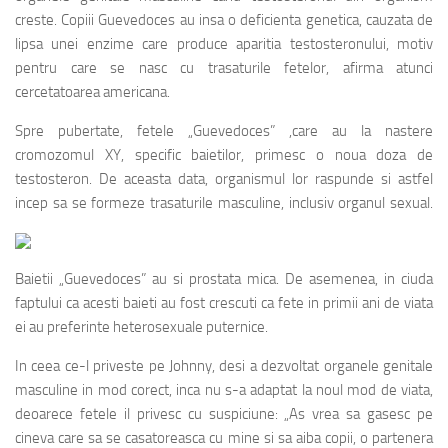
creste. Copiii Guevedoces au insa o deficienta genetica, cauzata de
lipsa unei enzime care produce aparitia testosteronului, motiv
pentru care se nasc cu trasaturile fetelor, afirma atunci
cercetatoarea americana.
Spre pubertate, fetele „Guevedoces” ,care au la nastere
cromozomul XY, specific baietilor, primesc o noua doza de
testosteron. De aceasta data, organismul lor raspunde si astfel
incep
sa se formeze trasaturile masculine, inclusiv organul sexual.
Baietii „Guevedoces” au si prostata mica. De asemenea, in ciuda
faptului ca acesti baieti au fost crescuti ca fete in primii ani de viata
ei au preferinte heterosexuale puternice.
In ceea ce-l priveste pe Johnny, desi a dezvoltat organele genitale
masculine in mod corect, inca nu s-a adaptat la noul mod de viata,
deoarece fetele il privesc cu suspiciune: „As vrea sa gasesc pe
cineva care sa se casatoreasca cu mine si sa aiba copii, o partenera