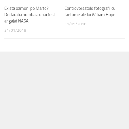
Exista oameni pe Marte?
Controversatele fotografii cu
Declaratia bomba a unui fost
fantome ale lui William Hope
angajat NASA
11/05/2016
31/01/2018