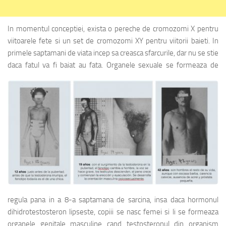
In momentul conceptiei, exista o pereche de cromozomi X pentru
viitoarele fete si un set de cromozomi XY pentru viitorii baieti. In
primele saptamani de viata incep sa creasca sfarcurile, dar nu se stie
daca fatul va fi baiat au fata.
Organele sexuale se formeaza de
regula pana in a 8-a saptamana de sarcina, insa daca hormonul
dihidrotestosteron lipseste, copiii se nasc femei si li se formeaza
organele genitale masculine cand testosteronul din organism