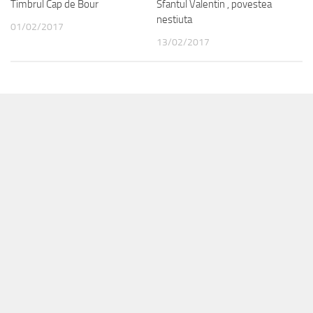
Timbrul Cap de Bour
Sfantul Valentin , povestea
nestiuta
01/02/2017
13/02/2017