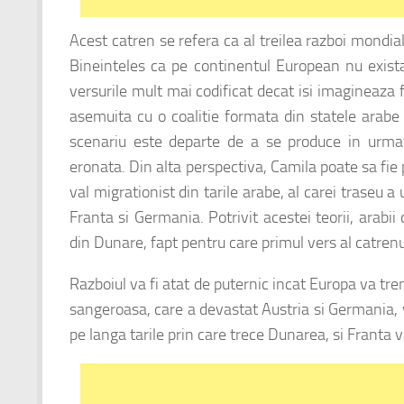
Acest catren se refera ca al treilea razboi mondia
Bineinteles ca pe continentul European nu exista
versurile mult mai codificat decat isi imagineaza f
asemuita cu o coalitie formata din statele arabe
scenariu este departe de a se produce in urmator
eronata. Din alta perspectiva, Camila poate sa fie 
val migrationist din tarile arabe, al carei traseu 
Franta si Germania. Potrivit acestei teorii, arabii 
din Dunare, fapt pentru care primul vers al catrenu
Razboiul va fi atat de puternic incat Europa va tre
sangeroasa, care a devastat Austria si Germania, va
pe langa tarile prin care trece Dunarea, si Franta va