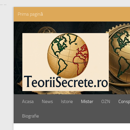
...
...
Prima pagină
Skip to content
Acasa
News
Istorie
Mister
OZN
Conspi
Biografie