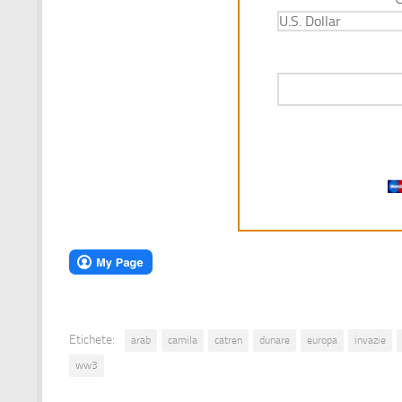
Etichete:
arab
camila
catren
dunare
europa
invazie
ww3