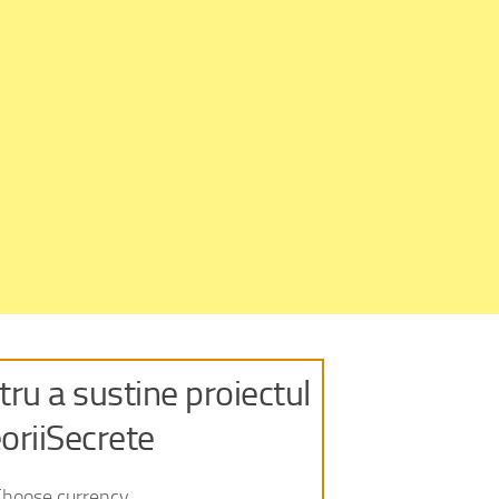
ru a sustine proiectul
oriiSecrete
Choose currency