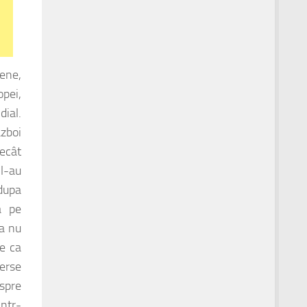
rene,
pei,
ial.
azboi
decât
 l-au
dupa
a pe
ea nu
te ca
verse
spre
intr-