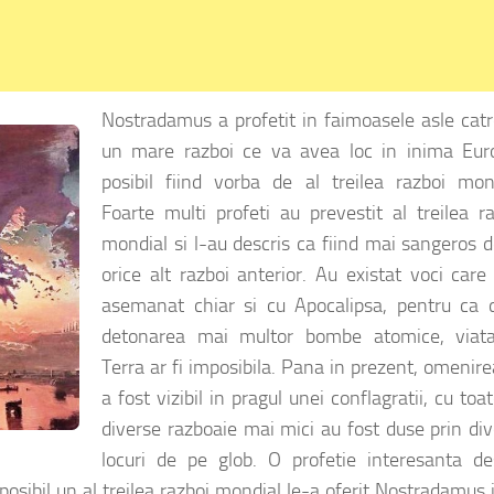
Nostradamus a profetit in faimoasele asle cat
un mare razboi ce va avea loc in inima Euro
posibil fiind vorba de al treilea razboi mond
Foarte multi profeti au prevestit al treilea r
mondial si l-au descris ca fiind mai sangeros 
orice alt razboi anterior. Au existat voci care
asemanat chiar si cu Apocalipsa, pentru ca 
detonarea mai multor bombe atomice, viat
Terra ar fi imposibila. Pana in prezent, omenir
a fost vizibil in pragul unei conflagratii, cu toa
diverse razboaie mai mici au fost duse prin di
locuri de pe glob. O profetie interesanta de
sibil un al treilea razboi mondial le-a oferit Nostradamus 