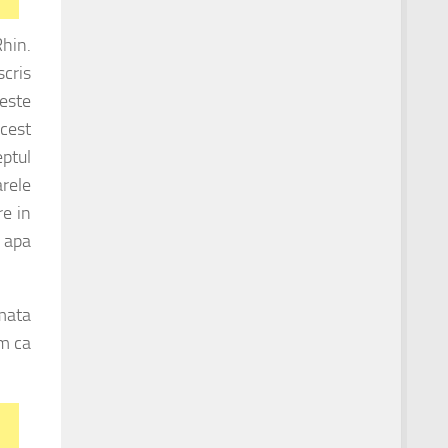
Rhin.
scris
 este
Acest
eptul
arele
re in
u apa
rmata
am ca