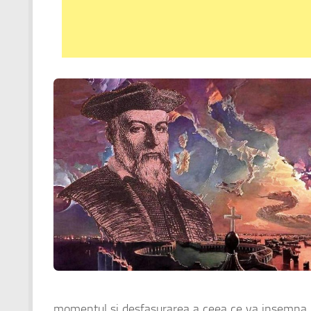
momentul si desfasurarea a ceea ce va insemna po