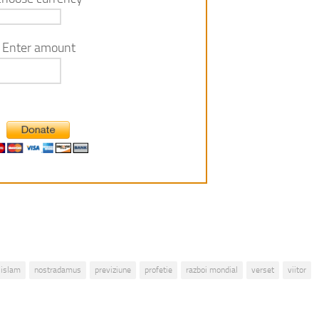
Enter amount
islam
nostradamus
previziune
profetie
razboi mondial
verset
viitor