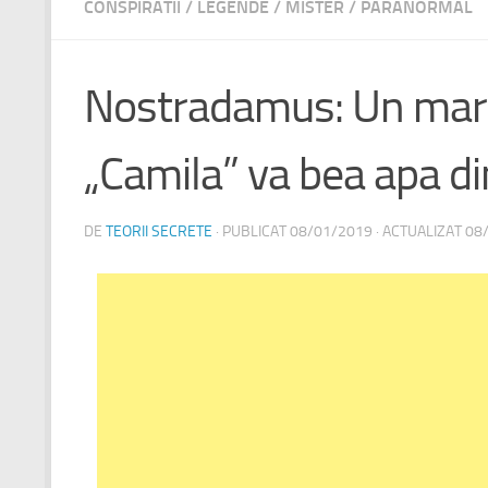
CONSPIRATII
/
LEGENDE
/
MISTER
/
PARANORMAL
Nostradamus: Un mare 
„Camila” va bea apa d
DE
TEORII SECRETE
· PUBLICAT
08/01/2019
· ACTUALIZAT
08