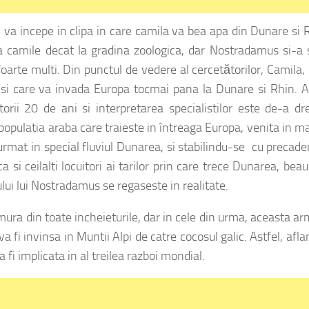
l va incepe in clipa in care camila va bea apa din Dunare si 
 camile decat la gradina zoologica, dar Nostradamus si-a 
oarte multi. Din punctul de vedere al cercetătorilor, Camila,
 si care va invada Europa tocmai pana la Dunare si Rhin. 
ii 20 de ani si interpretarea specialistilor este de-a dr
populatia araba care traieste in întreaga Europa, venita in m
a urmat in special fluviul Dunarea, si stabilindu-se cu precade
ca si ceilalti locuitori ai tarilor prin care trece Dunarea, bea
lui lui Nostradamus se regaseste in realitate.
mura din toate incheieturile, dar in cele din urma, aceasta a
 fi invinsa in Muntii Alpi de catre cocosul galic. Astfel, afl
 fi implicata in al treilea razboi mondial.