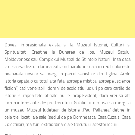
Dovezi impresionate exista si la Muzeul Istoriei, Culturii si
Spiritualitatii Crestine la Dunarea de Jos, Muzeul Satului
Moldovenesc sau Complexul Muzeal de Stiintele Naturii. Insa daca
vrei sa evadezi din lumea extraordinarului in cea a incredibilului este
neaparata nevoie sa mergi in parcul sahistilor din Tiglina. Acolo
istoria capata o cu totul alta fata, aproape mistica, aproape „science
fiction”, caci venerabilii domni de acolo stiu lucruri pe care cartile de
istorie si rapoartele oficiale nu le incap.Evident, daca vrei sa afli
lucruri interesante despre trecutului Galatiului, e musai sa mergi la
un muzeu. Muzeul Judetean de Istorie „Paul Paltanea” detine, in
cele trei locatii ale sale (sediul de pe Domneasca, Casa Cuza si Casa
Colectiilor), marturii extraordinare ale trecutului acestor locuri.