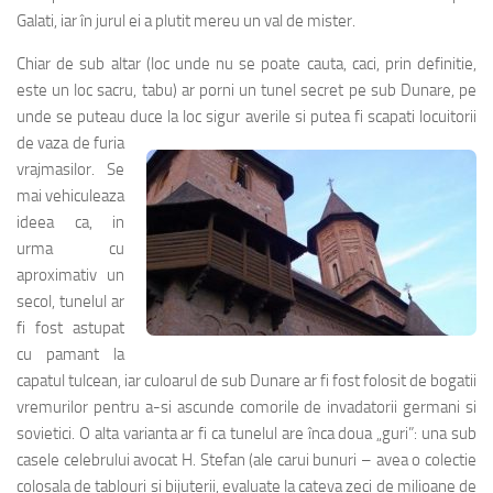
Galati, iar în jurul ei a plutit mereu un val de mister.
Chiar de sub altar (loc unde nu se poate cauta, caci, prin definitie,
este un loc sacru, tabu) ar porni un tunel secret pe sub Dunare, pe
unde se puteau duce la loc sigur averi
le si putea fi scapati locuitorii
de vaza de furia
vrajmasilor. Se
mai vehiculeaza
ideea ca, in
urma cu
aproximativ un
secol, tunelul ar
fi fost astupat
cu pamant la
capatul tulcean, iar culoarul de sub Dunare ar fi fost folosit de bogatii
vremurilor pentru a-si ascunde comorile de invadatorii germani si
sovietici. O alta varianta ar fi ca tunelul are înca doua „guri”: una sub
casele celebrului avocat H. Stefan (ale carui bunuri – avea o colectie
colosala de tablouri si bijuterii, evaluate la cateva zeci de milioane de