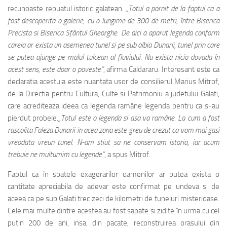
recunoaste repuatul istoric galatean.
„Totul a pornit de la faptul ca a
fost descoperita o galerie, cu o lungime de 300 de metri, între Biserica
Precista si Biserica Sfântul Gheorghe. De aici a aparut legenda conform
careia ar exista un asemenea tunel si pe sub albia Dunarii, tunel prin care
se putea ajunge pe malul tulcean al fluviului. Nu exista nicio dovada în
acest sens, este doar o poveste”
, afirma Caldararu. Interesant este ca
declaratia acestuia este nuantata usor de consilierul Marius Mitrof,
de la Directia pentru Cultura, Culte si Patrimoniu a judetului Galati,
care acrediteaza ideea ca legenda ramâne legenda pentru ca s-au
pierdut probele.
„Totul este o legenda si asa va ramâne. La cum a fost
rascolita Faleza Dunarii in acea zona este greu de crezut ca vom mai gasi
vreodata vreun tunel. N-am stiut sa ne conservam istoria, iar acum
trebuie ne multumim cu legende”
, a spus Mitrof.
Faptul ca în spatele exagerarilor oamenilor ar putea exista o
cantitate apreciabila de adevar este confirmat pe undeva si de
aceea ca pe sub Galati trec zeci de kilometri de tuneluri misterioase.
Cele mai multe dintre acestea au fost sapate si zidite în urma cu cel
putin 200 de ani, insa, din pacate, reconstruirea orasului din