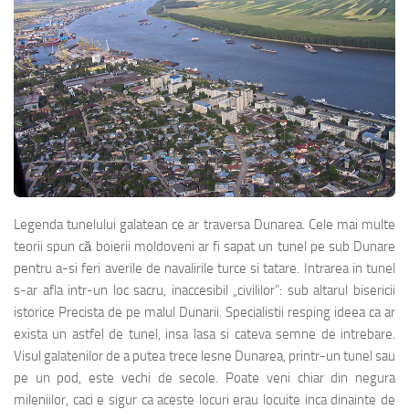
Legenda tunelului galatean ce ar traversa Dunarea. Cele mai multe
teorii spun că boierii moldoveni ar fi sapat un tunel pe sub Dunare
pentru a-si feri averile de navalirile turce si tatare. Intrarea in tunel
s-ar afla intr-un loc sacru, inaccesibil „civililor”: sub altarul bisericii
istorice Precista de pe malul Dunarii. Specialistii resping ideea ca ar
exista un astfel de tunel, insa lasa si cateva semne de intrebare.
Visul galatenilor de a putea trece lesne Dunarea, printr-un tunel sau
pe un pod, este vechi de secole. Poate veni chiar din negura
mileniilor, caci e sigur ca aceste locuri erau locuite inca dinainte de