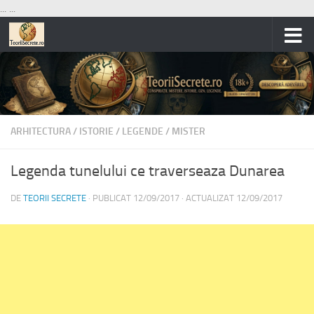
...
...
Skip to content
ARHITECTURA
/
ISTORIE
/
LEGENDE
/
MISTER
Legenda tunelului ce traverseaza Dunarea
DE
TEORII SECRETE
· PUBLICAT
12/09/2017
· ACTUALIZAT
12/09/2017