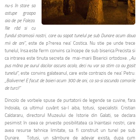
nu-s în stare sa
astupe groapa
aia de pe Faleza.
Ne râd si cu
fundul stramosii nostri, care au sapat tunelul pe sub Dunare acum doua
mii de ani”
, este de p?rerea nea’ Costica. Nu stie pe unde trece
tunelul, însa este ferm convins ca începe de sub biserica Precista si
ca intrarea este tinuta secreta de mai-marii Bisericii ortodoxe.
„Au
pus mâna pe aurul dacilor ascuns acolo, deci nu vor sa stim ca au gasit
tunelul”
, este convins galateanul, care este contrazis de nea’ Petru:
„Baliverne! E facut de boieri acum 300 de ani, ca sa-si ascunda comorile
de turci!”
Dincolo de vorbele spuse de purtatorii de legende se cuvine, fara
îndoiala, ca ultimul cuvânt sa-l aiba, totusi, specialistii. Cristian
Caldararu, directorul Muzeului de Istorie din Galati, se declara
pesimist în ceea ce priveste posibilitatea ca înaintasii nostri, care
avea resurse tehnice limitate, sa fi construit un tunel pe sub
Dunare. Totusi, un sâmbure de adevar exista, dupa cum