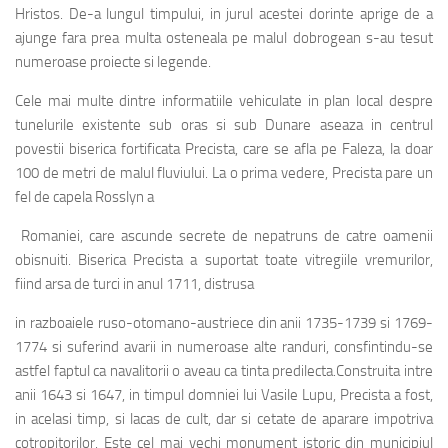
Hristos. De-a lungul timpului, in jurul acestei dorinte aprige de a
ajunge fara prea multa osteneala pe malul dobrogean s-au tesut
numeroase proiecte si legende.
Cele mai multe dintre informatiile vehiculate in plan local despre
tunelurile existente sub oras si sub Dunare aseaza in centrul
povestii biserica fortificata Precista, care se afla pe Faleza, la doar
100 de metri de malul fluviului. La o prima vedere, Precista pare un
fel de capela Rosslyn a
Romaniei, care ascunde secrete de nepatruns de catre oamenii
obisnuiti. Biserica Precista a suportat toate vitregiile vremurilor,
fiind arsa de turci in anul 1711, distrusa
in razboaiele ruso-otomano-austriece din anii 1735-1739 si 1769-
1774 si suferind avarii in numeroase alte randuri, consfintindu-se
astfel faptul ca navalitorii o aveau ca tinta predilecta.Construita intre
anii 1643 si 1647, in timpul domniei lui Vasile Lupu, Precista a fost,
in acelasi timp, si lacas de cult, dar si cetate de aparare impotriva
cotropitorilor. Este cel mai vechi monument istoric din municipiul