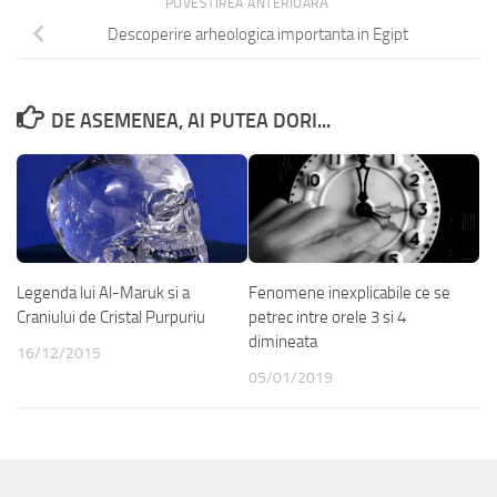
POVESTIREA ANTERIOARĂ
Descoperire arheologica importanta in Egipt
DE ASEMENEA, AI PUTEA DORI...
Legenda lui Al-Maruk si a
Fenomene inexplicabile ce se
Craniului de Cristal Purpuriu
petrec intre orele 3 si 4
dimineata
16/12/2015
05/01/2019