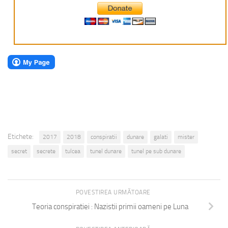
Etichete:
2017
2018
conspiratii
dunare
galati
mister
secret
secrete
tulcea
tunel dunare
tunel pe sub dunare
POVESTIREA URMĂTOARE
Teoria conspiratiei : Nazistii primii oameni pe Luna