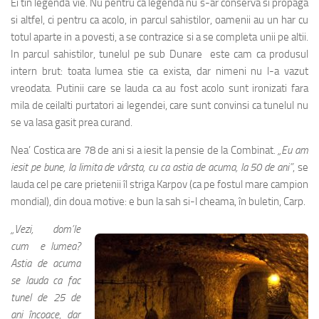
Ei tin legenda vie. Nu pentru ca legenda nu s-ar conserva si propaga
si altfel, ci pentru ca acolo, in parcul sahistilor, oamenii au un har cu
totul aparte in a povesti, a se contrazice si a se completa unii pe altii.
In parcul sahistilor, tunelul pe sub Dunare este cam ca produsul
intern brut: toata lumea stie ca exista, dar nimeni nu l-a vazut
vreodata. Putinii care se lauda ca au fost acolo sunt ironizati fara
mila de ceilalti purtatori ai legendei, care sunt convinsi ca tunelul nu
se va lasa gasit prea curand.
Nea’ Costica are 78 de ani si a iesit la pensie de la Combinat.
„Eu am
iesit pe bune, la limita de vârsta, cu ca astia de acuma, la 50 de ani”
, se
lauda cel pe care prietenii îl striga Karpov (ca pe fostul mare campion
mondial), din doua motive: e bun la sah si-l cheama, în buletin, Carp.
„Vezi, dom’le
cum e lumea?
Astia de acuma
se lauda ca fac
tunel de 25 de
ani încoace, dar