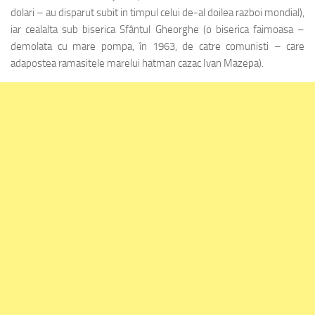
dolari – au disparut subit in timpul celui de-al doilea razboi mondial),
iar cealalta sub biserica Sfântul Gheorghe (o biserica faimoasa –
demolata cu mare pompa, în 1963, de catre comunisti – care
adapostea ramasitele marelui hatman cazac Ivan Mazepa).