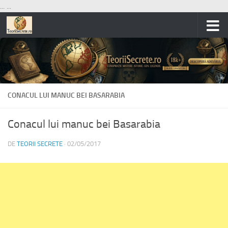
...
...
Skip to content
CONACUL LUI MANUC BEI BASARABIA
Conacul lui manuc bei Basarabia
DE
TEORII SECRETE
·
02/05/2017