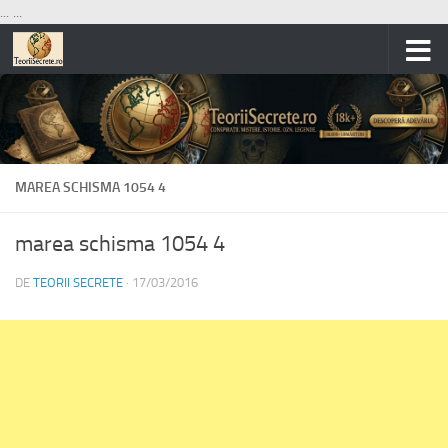
...
...
Skip to content
MAREA SCHISMA 1054 4
marea schisma 1054 4
DE
TEORII SECRETE
·
17/03/2016