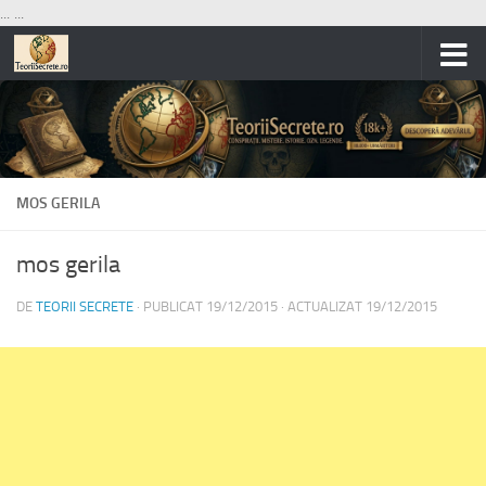
...
...
Skip to content
MOS GERILA
mos gerila
DE
TEORII SECRETE
· PUBLICAT
19/12/2015
· ACTUALIZAT
19/12/2015