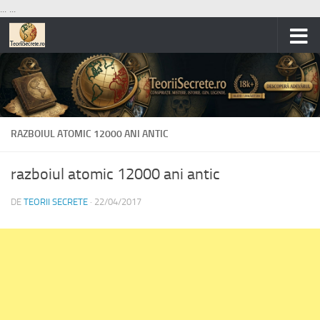
...
...
Skip to content
RAZBOIUL ATOMIC 12000 ANI ANTIC
razboiul atomic 12000 ani antic
DE
TEORII SECRETE
·
22/04/2017